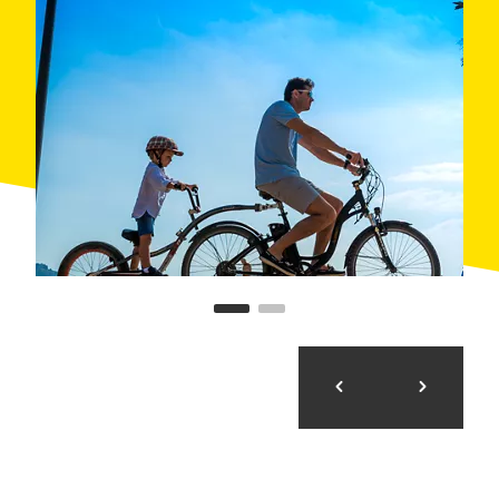
El recorrido lleva hasta Cala Montjoi, donde podrás
disfrutar de un descanso y un buen baño rodeado de
árboles. La vuelta discurre por otro camino que
permite visitar los dólmenes y menhires del parque.
Atención a las espectaculares vistas desde la Torre
del Sastre. En Roses os espera la carne a la brasa
del restaurante L'Entrecot y el apartamento familiar
Roses Santa Maria, del grupo Terraza.
Cuándo: Primavera, verano y otoño
Dónde: Roses
Organitza: Bicicletas y Rutas