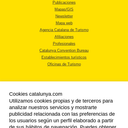
Publicaciones
Mapas/GIS
Newsletter
Mapa web
Agencia Catalana de Turismo
Afiliaciones
Profesionales
Catalunya Convention Bureau
Establecimientos turísticos
Oficinas de Turismo
Cookies catalunya.com
Utilizamos cookies propias y de terceros para
AVISO LEGAL
analizar nuestros servicios y mostrarte
POLÍTICA DE PRIVACIDAD
publicidad relacionada con las preferencias de
COOKIES
los usuarios según un perfil elaborado a partir
ACCESSIBILIDAD
de sus hábitos de navegación. Puedes obtener