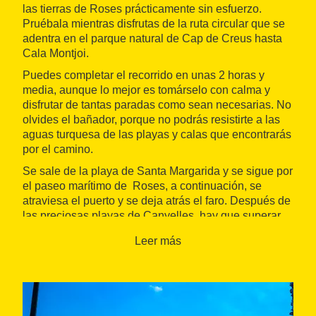
las tierras de Roses prácticamente sin esfuerzo.
Pruébala mientras disfrutas de la ruta circular que se
adentra en el parque natural de Cap de Creus hasta
Cala Montjoi.
Puedes completar el recorrido en unas 2 horas y
media, aunque lo mejor es tomárselo con calma y
disfrutar de tantas paradas como sean necesarias. No
olvides el bañador, porque no podrás resistirte a las
aguas turquesa de las playas y calas que encontrarás
por el camino.
Se sale de la playa de Santa Margarida y se sigue por
el paseo marítimo de Roses, a continuación, se
atraviesa el puerto y se deja atrás el faro. Después de
las preciosas playas de Canyelles, hay que superar
una pequeña subida con mucha pendiente hasta
Leer más
llegar a Punta Falconera. Es un lugar perfecto para
contemplar la belleza de la bahía de Roses. Si bajas
de la burricleta podrás visitar las fortificaciones
construidas por el ejército español durante la segunda
guerra mundial.