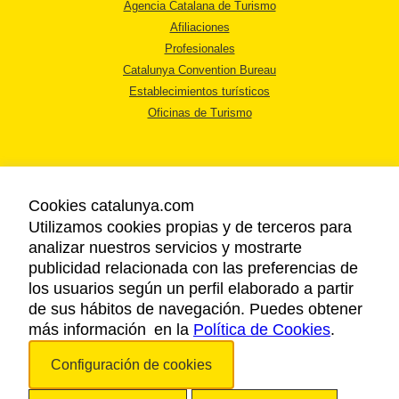
Agencia Catalana de Turismo
Afiliaciones
Profesionales
Catalunya Convention Bureau
Establecimientos turísticos
Oficinas de Turismo
Cookies catalunya.com
Utilizamos cookies propias y de terceros para
AVISO LEGAL
analizar nuestros servicios y mostrarte
POLÍTICA DE PRIVACIDAD
publicidad relacionada con las preferencias de
COOKIES
los usuarios según un perfil elaborado a partir
ACCESSIBILIDAD
de sus hábitos de navegación. Puedes obtener
más información en la
Política de Cookies
.
Copyright © 2026. Agencia Catalana de Turismo. Todos los derechos
Configuración de cookies
reservados.