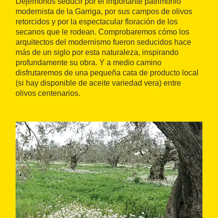
Dejémonos seducir por el importante patrimonio
modernista de la Garriga, por sus campos de olivos
retorcidos y por la espectacular floración de los
secanos que le rodean. Comprobaremos cómo los
arquitectos del modernismo fueron seducidos hace
más de un siglo por esta naturaleza, inspirando
profundamente su obra. Y a medio camino
disfrutaremos de una pequeña cata de producto local
(si hay disponible de aceite variedad vera) entre
olivos centenarios.