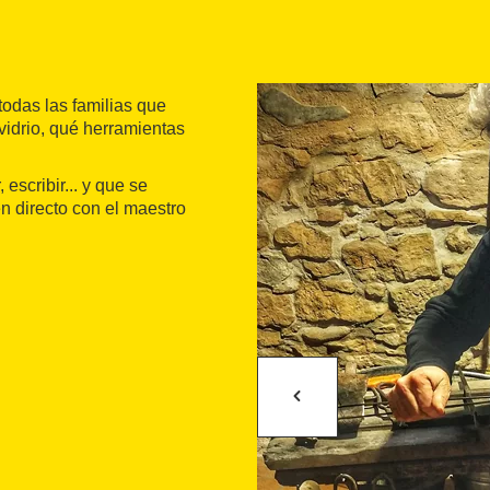
todas las familias que
 vidrio, qué herramientas
escribir... y que se
n directo con el maestro