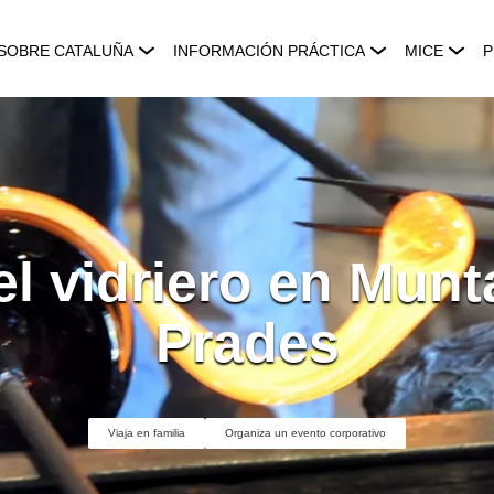
SOBRE CATALUÑA
INFORMACIÓN PRÁCTICA
MICE
P
l vidriero en Mun
Prades
Viaja en familia
Organiza un evento corporativo