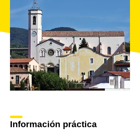
con Caldes, caminando por el paseo de Anglesos,
admirando el
hotel Colón
y descubriendo la historia
de los baños de mar frente al parque Joan Maragall.
El tramo final del itinerario vuelve a tomar dirección
hacia tierra adentro, pasa por los molinos, varias
casas importantes como Can Comillas o Can Nadal y
algunas de las históricas fondas. El
parque de Can
Muntanyà
es la penúltima etapa, antes de volver al
punto inicial, donde se homenajea la tradición
agrícola de la población.
Información práctica