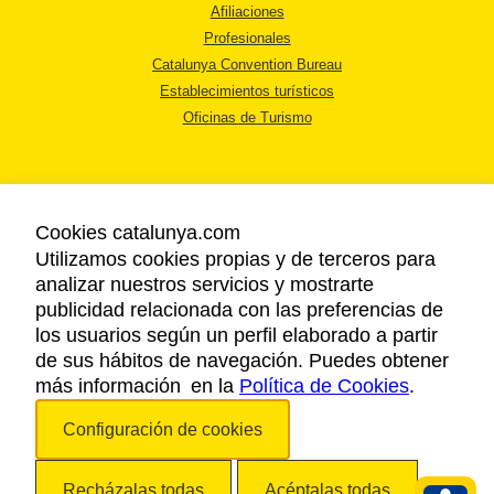
Afiliaciones
Profesionales
Catalunya Convention Bureau
Establecimientos turísticos
Oficinas de Turismo
Cookies catalunya.com
Utilizamos cookies propias y de terceros para
AVISO LEGAL
analizar nuestros servicios y mostrarte
POLÍTICA DE PRIVACIDAD
publicidad relacionada con las preferencias de
COOKIES
los usuarios según un perfil elaborado a partir
ACCESSIBILIDAD
de sus hábitos de navegación. Puedes obtener
más información en la
Política de Cookies
.
Copyright © 2026. Agencia Catalana de Turismo. Todos los derechos
Configuración de cookies
reservados.
Recházalas todas
Acéptalas todas