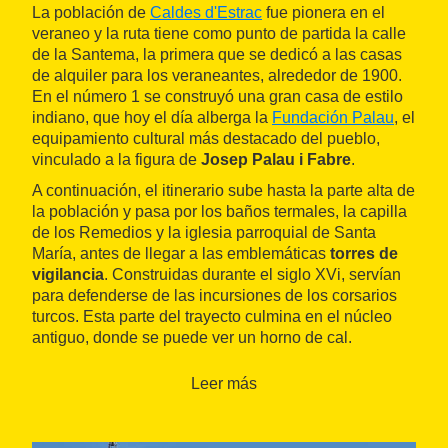
La población de
Caldes d'Estrac
fue pionera en el
veraneo y la ruta tiene como punto de partida la calle
de la Santema, la primera que se dedicó a las casas
de alquiler para los veraneantes, alrededor de 1900.
En el número 1 se construyó una gran casa de estilo
indiano, que hoy el día alberga la
Fundación Palau
, el
equipamiento cultural más destacado del pueblo,
vinculado a la figura de
Josep Palau i Fabre
.
A continuación, el itinerario sube hasta la parte alta de
la población y pasa por los baños termales, la capilla
de los Remedios y la iglesia parroquial de Santa
María, antes de llegar a las emblemáticas
torres de
vigilancia
. Construidas durante el siglo XVi, servían
para defenderse de las incursiones de los corsarios
turcos. Esta parte del trayecto culmina en el núcleo
antiguo, donde se puede ver un horno de cal.
La ruta desciende a continuación hacia la fachada
Leer más
marítima, pasando por la capilla del Carmen y la
estación de ferrocarril. Frente a la
playa de Tres Micos
se puede reseguir el vínculo del poeta
Joan Maragall