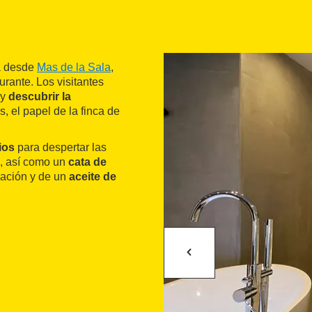
da desde
Mas de la Sala
,
urante. Los visitantes
y
descubrir la
, el papel de la finca de
ios
para despertar las
s, así como un
cata de
nación y de un
aceite de