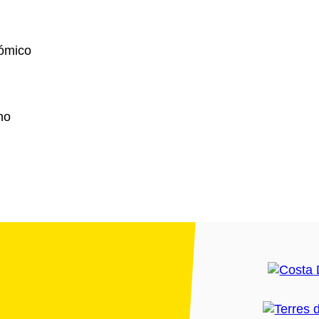
nómico
no