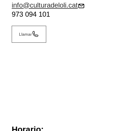
info@culturadeloli.cat
973 094 101
Llamar
Horario: