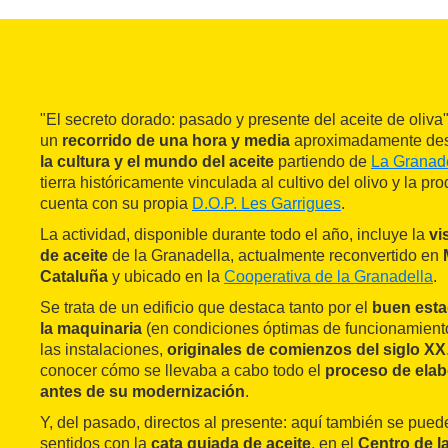
"El secreto dorado: pasado y presente del aceite de oliv
un
recorrido de una hora y media
aproximadamente des
la cultura y el mundo del aceite
partiendo de
La Granad
tierra históricamente vinculada al cultivo del olivo y la pr
cuenta con su propia
D.O.P. Les Garrigues
.
La actividad, disponible durante todo el año, incluye la
vi
de aceite
de la Granadella, actualmente reconvertido en
Cataluña
y ubicado en la
Cooperativa de la Granadella
.
Se trata de un edificio que destaca tanto por el
buen esta
la maquinaria
(en condiciones óptimas de funcionamiento
las instalaciones,
originales de comienzos del siglo XX
conocer cómo se llevaba a cabo todo el
proceso de elabo
antes de su modernización
.
Y, del pasado, directos al presente: aquí también se puede
sentidos con la
cata guiada de aceite
, en el
Centro de la