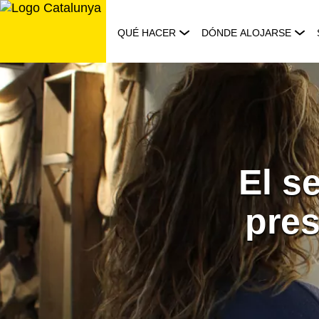
Saltar
al
QUÉ HACER
DÓNDE ALOJARSE
contenido
El s
pres