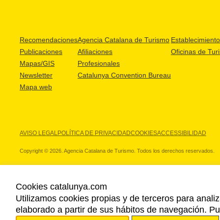
Recomendaciones
Agencia Catalana de Turismo
Establecimientos
Publicaciones
Afiliaciones
Oficinas de Tur
Mapas/GIS
Profesionales
Newsletter
Catalunya Convention Bureau
Mapa web
AVISO LEGAL
POLÍTICA DE PRIVACIDAD
COOKIES
ACCESSIBILIDAD
Copyright © 2026. Agencia Catalana de Turismo. Todos los derechos reservados.
Cookies catalunya.com
Utilizamos cookies propias y de terceros para analiz
NUESTROS PARTNERS
elaborado a partir de sus hábitos de navegación. 