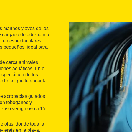
es marinos y aves de los
e cargado de adrenalina
ón en espectaculares
s pequeños, ideal para
n de cerca animales
iones acuáticas. En el
 espectáculo de los
acho al que le encanta
 de acrobacias guiados
 con toboganes y
enso vertiginoso a 15
e olas, donde toda la
uvierais en la playa.