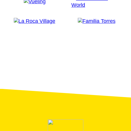
Mapas
El precio no incluye:
Vuelos
Bebidas
Traslado el último día al aeropuerto
Accesibilidad:
No es posible la visita con personas con
movilidad reducida.
Recomendaciones:
Recomendamos llevar calzado cómodo y en
verano una botella de agua.
Debe presentarse en el punto de salida 15
minutos antes de la hora de inicio de la visita.