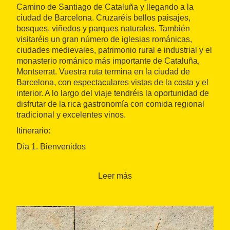
Camino de Santiago de Cataluña y llegando a la
ciudad de Barcelona. Cruzaréis bellos paisajes,
bosques, viñedos y parques naturales. También
visitaréis un gran número de iglesias románicas,
ciudades medievales, patrimonio rural e industrial y el
monasterio románico más importante de Cataluña,
Montserrat. Vuestra ruta termina en la ciudad de
Barcelona, con espectaculares vistas de la costa y el
interior. A lo largo del viaje tendréis la oportunidad de
disfrutar de la rica gastronomía con comida regional
tradicional y excelentes vinos.
Itinerario:
Día 1. Bienvenidos
Llegada al hotel de Vic y recepción por parte de
nuestro guía local. Después de dejar las maletas,
Leer más
haremos la sesión de orientación, para explicaros la
ruta y daros toda la información y equipo que
necesitaréis para vuestro viaje. En el caso de alquiler
de bicicleta, os preparemos la bicicleta para que esté
totalmente a vuestro gusto. Antes de acostaros,