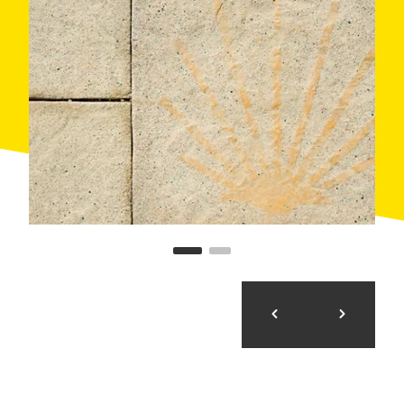
podéis ir a dar una vuelta por el bonito centro de la
ciudad de Vic.
Día 2. El interior de Cataluña - Distancia: 41 Km.
Una vez todo listo, podéis empezar vuestra ruta, que
os llevará por caminos largos y pequeños que os
permitirán descubrir la Barcelona más rural. Llegaréis
a Collsuspina dónde podéis comer o tomaros una
cerveza para reponer fuerzas. Después de la pausa,
el camino sigue por caminos rurales muy tranquilos
hasta llegar a vuestro alojamiento.
Día 3. Hacia los viñedos - Distancia: 41 Km.
La ruta de hoy os llevará por uno de los caminos más
conocidos y más antiguos de Europa: el Camino de
Santiago. Después de llegar a Santa Maria de
l'Estany, con su fantástico monasterio románico, la
ruta os ofrecerá maravillosas vistas de los Pirineos y
de los campos catalanes. Antes de llegar a Món Sant
Benet, haréis una parada en la Bodega Abadal para
una visita guiada y una cata.