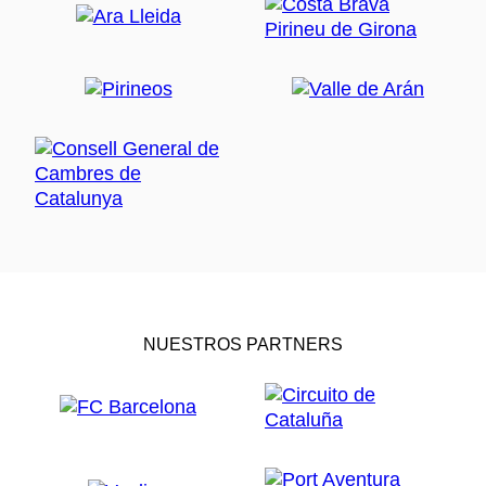
y vino) en hotel rural, hoteles de 3* y 4*
Visita guiada y cata en la Bodega Abadal
Gps con los tracks de cada día y mapas.
Toda la información turística de la ruta.
Un número de contacto en caso de problemas
Traslado de maletas entre los alojamientos
Traslado desde Barcelona a Vic el primer día (si
venís con vuestro propio coche lo podéis dejar
en Barcelona) o desde el Aeropuerto de
Barcelona a Vic.
Suplemento de extensión en Barcelona, día extra en
bici:
1 día extra en bici: 75 EUR en habitación doble
2 días extra en bici: 150 EUR en habitación
NUESTROS PARTNERS
doble con desayuno
El precio incluye:
1 ó 2 noches de alojamiento en habitación doble
y desayuno
Alquiler de bicis
GPS