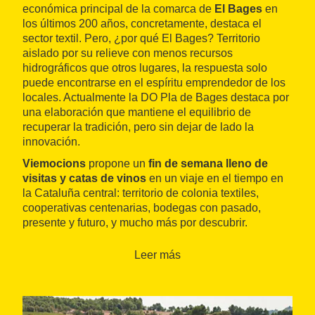
económica principal de la comarca de
El
Bages
en
los últimos 200 años, concretamente, destaca el
sector textil. Pero, ¿por qué El Bages? Territorio
aislado por su relieve con menos recursos
hidrográficos que otros lugares, la respuesta solo
puede encontrarse en el espíritu emprendedor de los
locales. Actualmente la DO Pla de Bages destaca por
una elaboración que mantiene el equilibrio de
recuperar la tradición, pero sin dejar de lado la
innovación.
Viemocions
propone un
fin de semana lleno de
visitas y catas de vinos
en un viaje en el tiempo en
la Cataluña central: territorio de colonia textiles,
cooperativas centenarias, bodegas con pasado,
presente y futuro, y mucho más por descubrir.
El sábado se realiza la visita guiada al
Museo de la
Leer más
Colònia Vidal
en Puig-reig (visita teatralizada el
primer sábado de cada mes) y visita y cata en la
bodega Cooperativa de Artés
(Caves Artium). El día
termina con una cena en el
hotel del Mas de la Sala
,