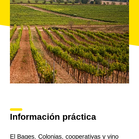
que también será el alojamiento donde pasar la
noche (habitación doble). El domingo se visita
Món
Sant Benet
con la exposición «Un día en la vida de
Ramon Casas» y acaba con la visita y cata en la
bodega Abadal
.
Para incluir transporte privado o personalizar la
estancia, hay que llamar cuando se reserve. Incluye
seguro de viaje.
Información práctica
El Bages. Colonias, cooperativas y vino