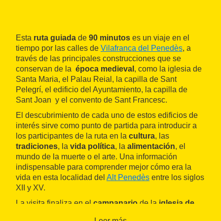
Esta
ruta guiada
de
90 minutos
es un viaje en el
tiempo por las calles de
Vilafranca del Penedès
, a
través de las principales construcciones que se
conservan de la
época medieval
, como la iglesia de
Santa Maria, el Palau Reial, la capilla de Sant
Pelegrí, el edificio del Ayuntamiento, la capilla de
Sant Joan y el convento de Sant Francesc.
El descubrimiento de cada uno de estos edificios de
interés sirve como punto de partida para introducir a
los participantes de la ruta en la
cultura
, las
tradiciones
, la
vida política
, la
alimentación
, el
mundo de la muerte o el arte. Una información
indispensable para comprender mejor cómo era la
vida en esta localidad del
Alt Penedès
entre los siglos
XII y XV.
La visita finaliza en el
campanario
de la
iglesia de
Santa Maria
, una construcción del siglo XIV, que
Leer más