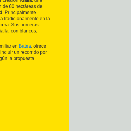
er crearon
Rialla
, una
n de 80 hectáreas de
d
. Principalmente
a tradicionalmente en la
torera. Sus primeras
alla, con blancos,
miliar en
Batea
, ofrece
ncluir un recorrido por
egún la propuesta