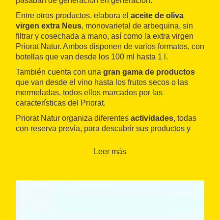
pasaban de generación en generación.
Entre otros productos, elabora el
aceite de oliva
virgen extra Neus
, monovarietal de arbequina, sin
filtrar y cosechada a mano, así como la extra virgen
Priorat Natur. Ambos disponen de varios formatos, con
botellas que van desde los 100 ml hasta 1 l.
También cuenta con una
gran gama de productos
que van desde el vino hasta los frutos secos o las
mermeladas, todos ellos marcados por las
características del Priorat.
Priorat Natur organiza diferentes
actividades
, todas
con reserva previa, para descubrir sus productos y
todo lo que ofrece el Priorat: catas de aceites de oliva
y vinos, visita a la finca de olivos y al viñedo, así como
Leer más
maridaje de quesos y vinos