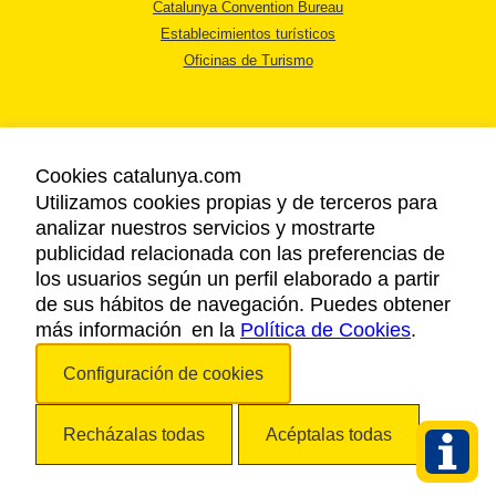
Catalunya Convention Bureau
Establecimientos turísticos
Oficinas de Turismo
Cookies catalunya.com
Utilizamos cookies propias y de terceros para
AVISO LEGAL
analizar nuestros servicios y mostrarte
POLÍTICA DE PRIVACIDAD
publicidad relacionada con las preferencias de
COOKIES
los usuarios según un perfil elaborado a partir
ACCESSIBILIDAD
de sus hábitos de navegación. Puedes obtener
más información en la
Política de Cookies
.
Copyright © 2026. Agencia Catalana de Turismo. Todos los derechos
Configuración de cookies
reservados.
Recházalas todas
Acéptalas todas