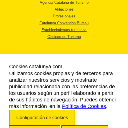
Agencia Catalana de Turismo
Afiliaciones
Profesionales
Catalunya Convention Bureau
Establecimientos turísticos
Oficinas de Turismo
Cookies catalunya.com
Utilizamos cookies propias y de terceros para
AVISO LEGAL
analizar nuestros servicios y mostrarte
POLÍTICA DE PRIVACIDAD
publicidad relacionada con las preferencias de
COOKIES
los usuarios según un perfil elaborado a partir
ACCESSIBILIDAD
de sus hábitos de navegación. Puedes obtener
más información en la
Política de Cookies
.
Copyright © 2026. Agencia Catalana de Turismo. Todos los derechos
Configuración de cookies
reservados.