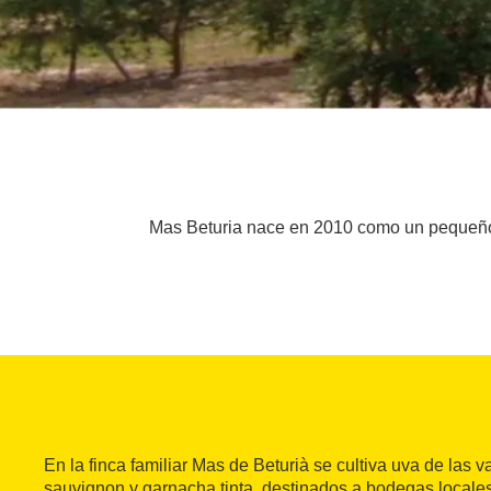
Mas Beturia nace en 2010 como un pequeño pr
En la finca familiar Mas de Beturià se cultiva uva de las 
sauvignon y garnacha tinta, destinados a bodegas locales