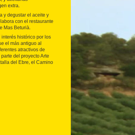
gen extra.
a y degustar el aceite y
labora con el restaurante
te Mas Beturià.
interés histórico por los
e el más antiguo al
erentes atractivos de
 parte del proyecto Arte
atalla del Ebre, el Camino