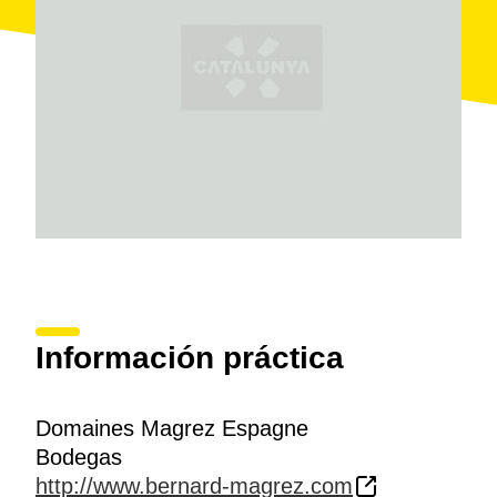
6.000 litros o en barricas de 500 litros.
Las 15.000 botellas de producción de las marcas
Herència del Padrí y Sine Nomine
se van
directamente a Francia, desde donde se distribuyen a
los restaurantes y vinotecas más selectas de todo el
mundo, con la excepción de una pequeña parte que
se queda en la bodega.
Algunos de sus productos se pueden degustar
durante la
visita a la bodega
, así como participar del
proceso de vendimia si coincide con la época. Como
es de esperar, los visitantes son atendidos también en
francés
, además de en catalán y castellano.
Información práctica
Domaines Magrez Espagne
Bodegas
http://www.bernard-magrez.com