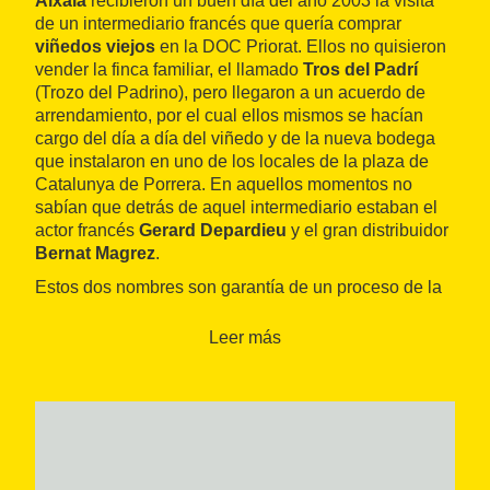
Aixalà
recibieron un buen día del año 2003 la visita
de un intermediario francés que quería comprar
viñedos viejos
en la DOC Priorat. Ellos no quisieron
vender la finca familiar, el llamado
Tros del Padrí
(Trozo del Padrino), pero llegaron a un acuerdo de
arrendamiento, por el cual ellos mismos se hacían
cargo del día a día del viñedo y de la nueva bodega
que instalaron en uno de los locales de la plaza de
Catalunya de Porrera. En aquellos momentos no
sabían que detrás de aquel intermediario estaban el
actor francés
Gerard Depardieu
y el gran distribuidor
Bernat Magrez
.
Estos dos nombres son garantía de un proceso de la
máxima calidad, tanto en las tres
fincas de Porrera y
Gratallops
, donde crecen las uvas de samsó,
Leer más
garnacha tinta, merlot, cabernet sauvignon y syrah,
como en la bodega. Allí se puede comprobar el
cuidado obsesivo de la entrada de la uva en la mesa
de selección, la maceración en frío con hielo
carbónico y la fermentación a temperatura controlada
en roble francés siempre nuevo en tinajas de 4.000 o