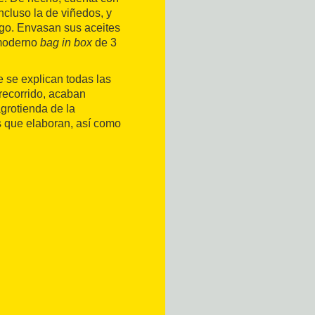
ncluso la de viñedos, y
ugo. Envasan sus aceites
l moderno
bag in box
de 3
e se explican todas las
 recorrido, acaban
grotienda de la
os que elaboran, así como