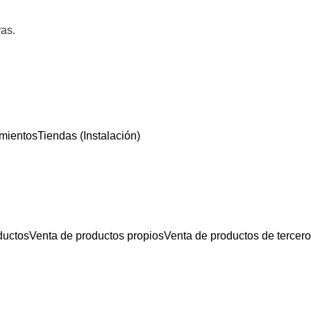
ras.
mientos
Tiendas (Instalación)
ductos
Venta de productos propios
Venta de productos de tercer