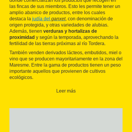
donde comercializan los productos que recogen en
las fincas de sus miembros. Esto les permite tener un
amplio abanico de productos, entre los cuales
destaca la
judía del
ganxet
, con denominación de
origen protegida, y otras variedades de alubias.
Además, tienen
verduras y hortalizas de
proximidad
y según la temporada, aprovechando la
fertilidad de las tierras próximas al río Tordera.
También venden derivados lácteos, embutidos, miel o
vino que se producen mayoritariamente en la zona del
Maresme. Entre la gama de productos tienen un peso
importante aquellos que provienen de cultivos
ecológicos.
Como cooperativa, también ofrece
servicios y
Leer más
soluciones para los profesionales del sector
agrícola y ganadero
. Por ejemplo, venden piensos,
semillas, planteles o abonos. Igualmente, ofrecen
servicios de asesoramiento a las empresas del sector.