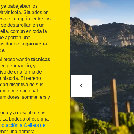
ya trabajaban los
itivinícola. Situados en
s de la región, entre los
s se desarrollan en un
orella, común en toda la
ue aportan una
rras donde la
garnacha
da.
nal preservando
técnicas
 en generación, y
 vivo de una forma de
historia. El terreno
idad distintiva de sus
ento internacional
sumidores, sommeliers y
oria y a descubrir sus
.
La bodega ofrece una
roducción a Cellers de
tener una primera