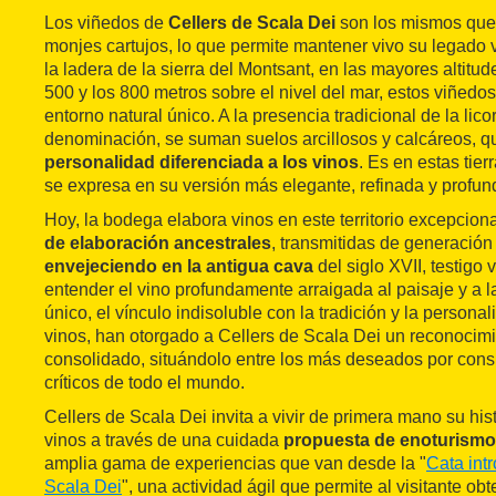
Los viñedos de
Cellers de Scala Dei
son los mismos que 
monjes cartujos, lo que permite mantener vivo su legado v
la ladera de la sierra del Montsant, en las mayores altitude
500 y los 800 metros sobre el nivel del mar, estos viñedo
entorno natural único. A la presencia tradicional de la lic
denominación, se suman suelos arcillosos y calcáreos, q
personalidad diferenciada a los vinos
. Es en estas tie
se expresa en su versión más elegante, refinada y profun
Hoy, la bodega elabora vinos en este territorio excepcio
de elaboración ancestrales
, transmitidas de generación
envejeciendo en la antigua cava
del siglo XVII, testigo
entender el vino profundamente arraigada al paisaje y a la 
único, el vínculo indisoluble con la tradición y la personal
vinos, han otorgado a Cellers de Scala Dei un reconocimi
consolidado, situándolo entre los más deseados por con
críticos de todo el mundo.
Cellers de Scala Dei invita a vivir de primera mano su hist
vinos a través de una cuidada
propuesta de enoturismo
amplia gama de experiencias que van desde la "
Cata int
Scala Dei
", una actividad ágil que permite al visitante ob