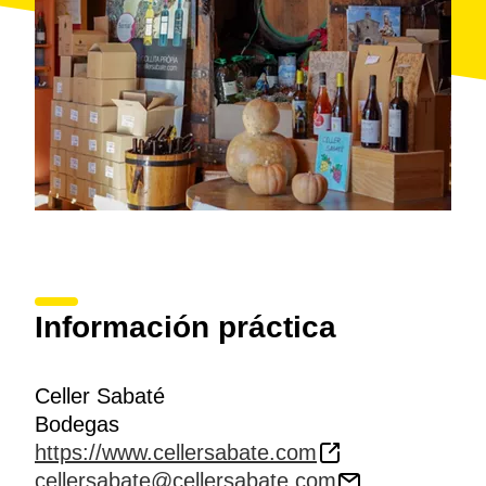
Los Sabaté están siempre a punto para recibir
visitantes. Disponen de una
tienda
dinde siempre es
posible degustar un vino blanco y dos o tres tintos,
incluso los festivos, aunque si se quiere ampliar la
experiencia con una visita a la bodega es
recomendable avisar con antelación.
Información práctica
Celler Sabaté
Bodegas
https://www.cellersabate.com
cellersabate@cellersabate.com