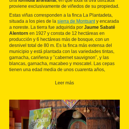
una
fórmula artesanal
, en que toda la uva utilizada
proviene exclusivamente de viñedos de su propiedad.
Estas viñas corresponden a la finca La Plantadeta,
situada a los pies de la
sierra de Montsant
y encarada
a noreste. La tierra fue adquirida por
Jaume Sabaté
Alentorn
en 1927 y consta de 12 hectáreas en
producción y 6 hectáreas más de bosque, con un
desnivel total de 80 m. Es la finca más extensa del
municipio y está plantada con las variedades tintas,
garnacha, cariñena y "cabernet sauvignon", y las
blancas, garnacha, macabeo y moscatel. Las cepas
tienen una edad media de unos cuarenta años,
aunque una pequeña parte todavía dispone de
plantas más que centenarias.
Leer más
La
gama de vinos
de Celler Sabaté dispone de vinos
blancos, rosados, tintos y rancios de solera, con
D.O.Ca. Priorat
. Son productos que responden al
terruño del que surgen. La marca Plantadeta es la
más emblemática, aunque también tienen vinos con
marcas como Pètals de Garnatxa, Mas d'en Bernat y
Martina.