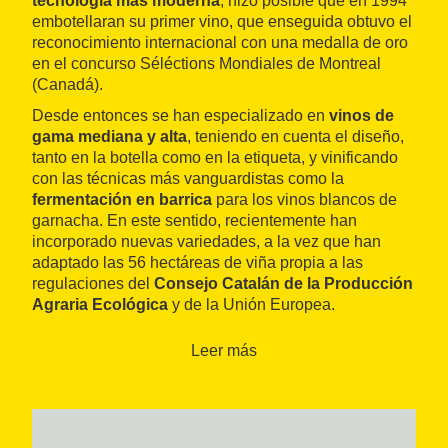
tecnología más moderna
, hizo posible que en 1994
embotellaran su primer vino, que enseguida obtuvo el
reconocimiento internacional con una medalla de oro
en el concurso Séléctions Mondiales de Montreal
(Canadá).
Desde entonces se han especializado en
vinos de
gama mediana y alta
, teniendo en cuenta el diseño,
tanto en la botella como en la etiqueta, y vinificando
con las técnicas más vanguardistas como la
fermentación en barrica
para los vinos blancos de
garnacha. En este sentido, recientemente han
incorporado nuevas variedades, a la vez que han
adaptado las 56 hectáreas de viña propia a las
regulaciones del
Consejo Catalán de la Producción
Agraria Ecológica
y de la Unión Europea.
Trabajan con un
amplio abanico
de variedades
Leer más
blancas como garnacha, macabeo, sauvignon blanc,
viognier y moscatel, y tintas como garnacha negra,
cariñena, tempranillo, morenillo, merlot, syrah,
cabernet sauvignon y petit verdot. Además, compran
la uva de una docena de hectáreas de otros