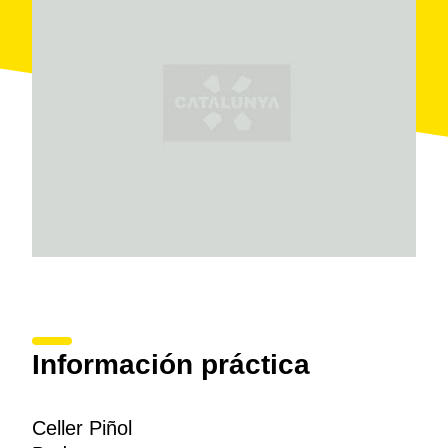
productores a los que controlan los viñedos durante
todo el año. La producción del Celler Piñol es de unas
400.000 botellas
anuales, que van destinadas en un
90% a la exportación. También comercializan una
parte de la vendimia como vino a granel.
La empresa pone un cuidado especial en todo lo
relacionado con el
enoturismo
. Las visitas incluyen
la bodega, la degustación de vino desde las mismas
barricas ubicadas en las antiguas almazaras
remodeladas e, incluso, las viñas, bajo demanda.
Además, Piñol dispone de un
alojamiento rural
con
cuatro apartamentos totalmente equipados delante
mismo de las instalaciones de la bodega que
completa perfectamente la oferta cultural y turística
que ofrecen.
Información práctica
Celler Piñol