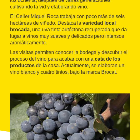
los ochenta, después de varias generaciones
cultivando la vid y elaborando vino.
El Celler Miquel Roca trabaja con poco más de seis
hectáreas de viñedo. Destaca la
variedad local
brocada
, una uva tinta autóctona recuperada que da
lugar a vinos muy suaves y delicados pero intensos
aromáticamente.
Las visitas permiten conocer la bodega y descubrir el
proceso del vino para acabar con una
cata de los
productos
de la casa. Actualmente, se elaboran un
vino blanco y cuatro tintos, bajo la marca Brocat.