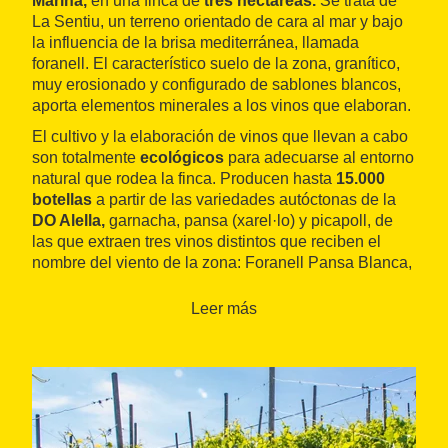
Marina,
en una finca de
tres hectáreas.
Se trata de
La Sentiu, un terreno orientado de cara al mar y bajo
la influencia de la brisa mediterránea, llamada
foranell. El característico suelo de la zona, granítico,
muy erosionado y configurado de sablones blancos,
aporta elementos minerales a los vinos que elaboran.
El cultivo y la elaboración de vinos que llevan a cabo
son totalmente
ecológicos
para adecuarse al entorno
natural que rodea la finca. Producen hasta
15.000
botellas
a partir de las variedades autóctonas de la
DO Alella,
garnacha, pansa (xarel·lo) y picapoll, de
las que extraen tres vinos distintos que reciben el
nombre del viento de la zona: Foranell Pansa Blanca,
Foranell Picapoll y Foranell Garnatxa.
Leer más
Forman parte de la iniciativa
Parc a Taula
(Parque en
la Mesa), de la Red de Parques Naturales de la
Diputación de Barcelona, y realizan
actividades
como marchas nórdicas durante el invierno, recitales
de poesía entre viñedos en primavera y también
visitas enoturísticas
durante todo el año con una
degustación de sus tres Foranells.