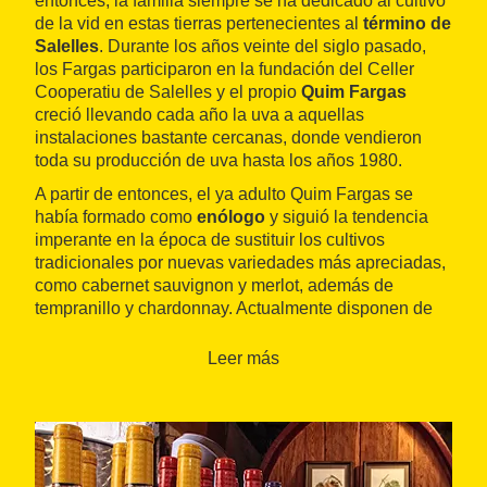
entonces, la familia siempre se ha dedicado al cultivo
de la vid en estas tierras pertenecientes al
término de
Salelles
. Durante los años veinte del siglo pasado,
los Fargas participaron en la fundación del Celler
Cooperatiu de Salelles y el propio
Quim Fargas
creció llevando cada año la uva a aquellas
instalaciones bastante cercanas, donde vendieron
toda su producción de uva hasta los años 1980.
A partir de entonces, el ya adulto Quim Fargas se
había formado como
enólogo
y siguió la tendencia
imperante en la época de sustituir los cultivos
tradicionales por nuevas variedades más apreciadas,
como cabernet sauvignon y merlot, además de
tempranillo y chardonnay. Actualmente disponen de
unas
10 hectáreas de viñedos
, una extensión que la
familia piensa que es la ideal para poder encargarse
Leer más
ellos mismos siguiendo los preceptos de la
agricultura ecológica
. La filosofía que siguen
consiste en no vender ni comprar uva ni vino, y así
elaboran unas 35.000 botellas anuales.
Unos vinos que, durante veinte años, han
vendido