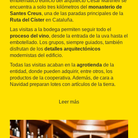
emblemático edificio del arquitecto Cèsar Martinell se
encuentra a solo tres kilómetros del
monasterio de
Santes Creus
, una de las paradas principales de la
Ruta del Císter
en Cataluña.
Las visitas a la bodega permiten seguir todo el
proceso del vino
, desde la entrada de la uva hasta el
embotellado. Los grupos, siempre guiados, también
disfrutan de los
detalles arquitectónicos
modernistas del edificio.
Todas las visitas acaban en la
agrotienda
de la
entidad, donde pueden adquirir, entre otros, los
productos de la cooperativa. Además, de cara a
Navidad preparan lotes con artículos de la tierra.
La cooperativa de Vila-rodona es de unas
dimensiones inmensas
desde todos los puntos de
Leer más
vista. Su
fundación data de 1919
y sus instalaciones
están formadas por diversas construcciones.
Destaca la
fachada modernista
, construida aquel
mismo año, y que presenta la típica imagen de
ladrillo
visto y cerámica
que el arquitecto dejó en gran parte