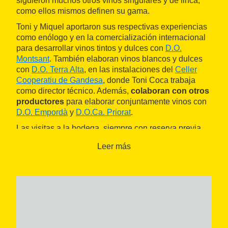
siguieron muchos otros vinos singulares y de finca,
como ellos mismos definen su gama.
Toni y Miquel aportaron sus respectivas experiencias
como enólogo y en la comercialización internacional
para desarrollar vinos tintos y dulces con
D.O.
Montsant
. También elaboran vinos blancos y dulces
con
D.O. Terra Alta
, en las instalaciones del
Celler
Cooperatiu de Gandesa
, donde Toni Coca trabaja
como director técnico. Además,
colaboran con otros
productores
para elaborar conjuntamente vinos con
D.O. Empordà
y
D.O.Ca. Priorat
.
Las visitas a la bodega, siempre con reserva previa,
ofrecen
diferentes experiencias enoturísticas
. Los
Leer más
visitantes pueden disfrutar de la degustación de un
vino desde un mirador con vistas panorámicas,
además de un recorrido por la bodega y una amplia
cata de los productos de la casa.