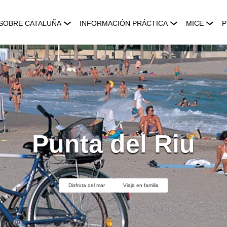
SOBRE CATALUÑA
INFORMACIÓN PRÁCTICA
MICE
P
Punta del Riu
Disfruta del mar
Viaja en familia