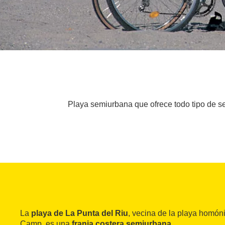
Playa semiurbana que ofrece todo tipo de ser
La
playa de La Punta del Riu
, vecina de la playa homón
Camp, es una
franja costera semiurbana
.