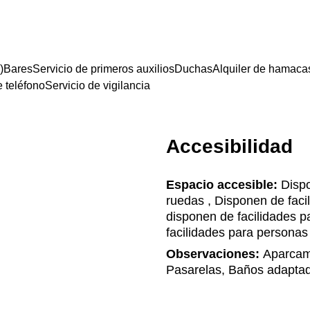
)
Bares
Servicio de primeros auxilios
Duchas
Alquiler de hamaca
e teléfono
Servicio de vigilancia
Accesibilidad
Espacio accesible:
Dispo
ruedas , Disponen de faci
disponen de facilidades 
facilidades para personas
Observaciones:
Aparcami
Pasarelas, Baños adaptado