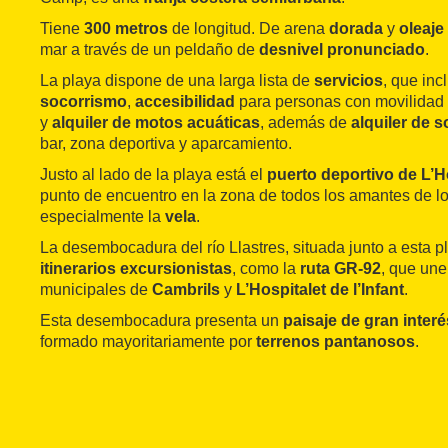
Tiene
300 metros
de longitud. De arena
dorada
y
oleaj
mar a través de un peldaño de
desnivel pronunciado
.
La playa dispone de una larga lista de
servicios
, que in
socorrismo
,
accesibilidad
para personas con movilidad r
y
alquiler de motos acuáticas
, además de
alquiler de s
bar, zona deportiva y aparcamiento.
Justo al lado de la playa está el
puerto deportivo de L’Ho
punto de encuentro en la zona de todos los amantes de l
especialmente la
vela
.
La desembocadura del río Llastres, situada junto a esta p
itinerarios
excursionistas
, como la
ruta GR-92
, que une
municipales de
Cambrils
y
L’Hospitalet de l’Infant
.
Esta desembocadura presenta un
paisaje de gran interé
formado mayoritariamente por
terrenos pantanosos
.