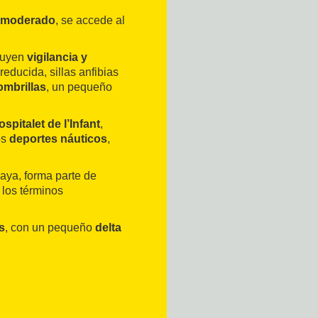
e moderado
, se accede al
cluyen
vigilancia y
educida, sillas anfibias
ombrillas
, un pequeño
spitalet de l’Infant
,
os
deportes náuticos
,
laya, forma parte de
 los términos
s
, con un pequeño
delta