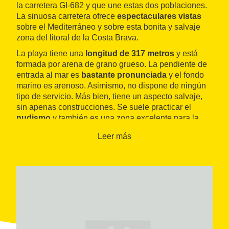
la carretera GI-682 y que une estas dos poblaciones.
La sinuosa carretera ofrece
espectaculares vistas
sobre el Mediterráneo y sobre esta bonita y salvaje
zona del litoral de la Costa Brava.
La playa tiene una
longitud de 317 metros
y está
formada por arena de grano grueso. La pendiente de
entrada al mar es
bastante pronunciada
y el fondo
marino es arenoso. Asimismo, no dispone de ningún
tipo de servicio. Más bien, tiene un aspecto salvaje,
sin apenas construcciones. Se suele practicar el
nudismo
y también es una zona excelente para la
práctica del buceo
.
Leer más
La cala está delimitada, a la izquierda, por los
escollos de Canyet
, un grupo de islotes que se
adentran en el mar unidos por unos curiosos puentes
de piedra y que separan esta playa de la de
Canyet
.
Hacia la derecha se encuentra, separada por unas
rocas, la pequeña
cala de Concagats
, y, tras ésta, la
playa de Vallpresona
.