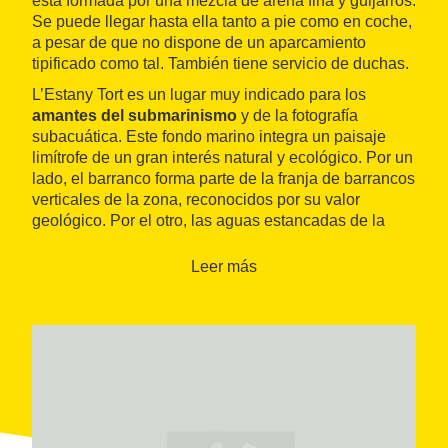
está formada por una mezcla de arena fina y guijarros.
Se puede llegar hasta ella tanto a pie como en coche,
a pesar de que no dispone de un aparcamiento
tipificado como tal. También tiene servicio de duchas.
L’Estany Tort es un lugar muy indicado para los
amantes del submarinismo
y de la fotografía
subacuática. Este fondo marino integra un paisaje
limítrofe de un gran interés natural y ecológico. Por un
lado, el barranco forma parte de la franja de barrancos
verticales de la zona, reconocidos por su valor
geológico. Por el otro, las aguas estancadas de la
laguna albergan numerosas especies endémicas,
especialmente insectos y caracoles.
Leer más
Finalmente, cabe mencionar una de las joyas
paisajísticas de L’Ametlla de Mar: el
Port Natural de
l’Estany Tort
, que junto con el cabo de Santes Creus
constituye la franja litoral virgen más extensa de todo
el sur de Tarragona. Este espacio, hasta la década de
1920, todavía era el lugar de amarre habitual de los
pescadores de la zona, y donde aun se encuentran
especies únicas, como el samarugo, pececillo