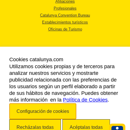
Afiliaciones
Profesionales
Catalunya Convention Bureau
Establecimientos turísticos
Oficinas de Turismo
Cookies catalunya.com
Utilizamos cookies propias y de terceros para
AVISO LEGAL
analizar nuestros servicios y mostrarte
POLÍTICA DE PRIVACIDAD
publicidad relacionada con las preferencias de
COOKIES
los usuarios según un perfil elaborado a partir
ACCESSIBILIDAD
de sus hábitos de navegación. Puedes obtener
más información en la
Política de Cookies
.
Copyright © 2026. Agencia Catalana de Turismo. Todos los derechos
Configuración de cookies
reservados.
Recházalas todas
Acéptalas todas