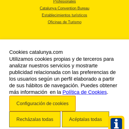
Profesionales
Catalunya Convention Bureau
Establecimientos turísticos
Oficinas de Turismo
Cookies catalunya.com
Utilizamos cookies propias y de terceros para
AVISO LEGAL
analizar nuestros servicios y mostrarte
POLÍTICA DE PRIVACIDAD
publicidad relacionada con las preferencias de
COOKIES
los usuarios según un perfil elaborado a partir
ACCESSIBILIDAD
de sus hábitos de navegación. Puedes obtener
más información en la
Política de Cookies
.
Copyright © 2026. Agencia Catalana de Turismo. Todos los derechos
Configuración de cookies
reservados.
Recházalas todas
Acéptalas todas