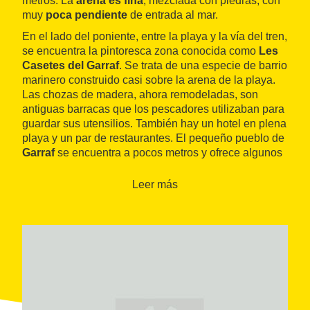
metros. La
arena es fina
, mezclada con piedras, con
muy
poca pendiente
de entrada al mar.
En el lado del poniente, entre la playa y la vía del tren,
se encuentra la pintoresca zona conocida como
Les
Casetes del Garraf
. Se trata de una especie de barrio
marinero construido casi sobre la arena de la playa.
Las chozas de madera, ahora remodeladas, son
antiguas barracas que los pescadores utilizaban para
guardar sus utensilios. También hay un hotel en plena
playa y un par de restaurantes. El pequeño pueblo de
Garraf
se encuentra a pocos metros y ofrece algunos
restaurantes más.
Leer más
La playa dispone de servicio de
duchas
,
aseos
y
equipo de salvamento
, además de
rampas para
personas con movilidad reducida
. Se alquilan
tumbonas
,
sombrillas
y
patines de pedales
. Está
muy frecuentada
durante los meses de verano.
Desde la playa se pueden realizar bonitas
excursiones por el
Parc Natural del Garraf
.
La playa del Garraf está adherida a la destinación