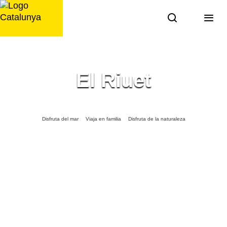
Saltar
al
contenido
El Riuet
Disfruta del mar
Viaja en familia
Disfruta de la naturaleza