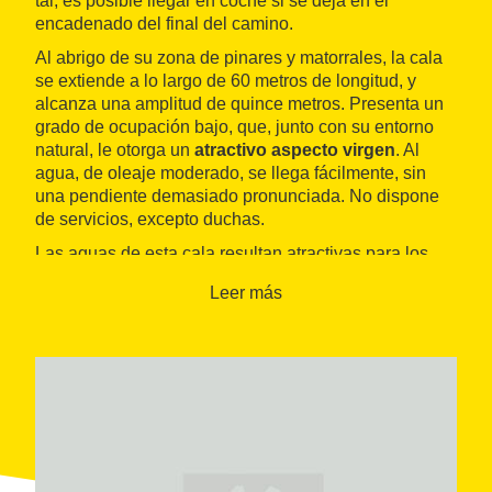
tal, es posible llegar en coche si se deja en el
encadenado del final del camino.
Al abrigo de su zona de pinares y matorrales, la cala
se extiende a lo largo de 60 metros de longitud, y
alcanza una amplitud de quince metros. Presenta un
grado de ocupación bajo, que, junto con su entorno
natural, le otorga un
atractivo aspecto virgen
. Al
agua, de oleaje moderado, se llega fácilmente, sin
una pendiente demasiado pronunciada. No dispone
de servicios, excepto duchas.
Las aguas de esta cala resultan atractivas para los
pescadores. La especie más habitual es la del
Leer más
cangrejo, tanto el llamado ermitaño como el verde,
que es fácil de capturar con anzuelo. También queda
cerca, para los aficionados de la vela, el
puerto
deportivo de L’Ametlla de Mar
.