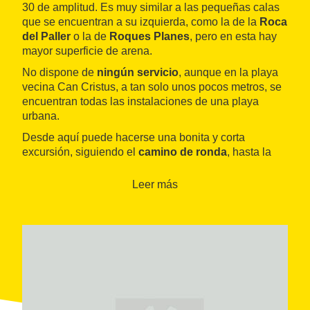
30 de amplitud. Es muy similar a las pequeñas calas
que se encuentran a su izquierda, como la de la
Roca
del Paller
o la de
Roques Planes
, pero en esta hay
mayor superficie de arena.
No dispone de
ningún servicio
, aunque en la playa
vecina Can Cristus, a tan solo unos pocos metros, se
encuentran todas las instalaciones de una playa
urbana.
Desde aquí puede hacerse una bonita y corta
excursión, siguiendo el
camino de ronda
, hasta la
playa de Torre Valentina
. Es un paseo de apenas 1
kilómetro que ofrece hermosas vistas sobre algunas
Leer más
de las
calas más bellas
de la Costa Brava. Asimismo,
resulta muy agradable hacer este recorrido por mar,
en
kayak
o con
patines de pedales
. En dirección
contraria, este camino lleva hasta la población de
Platja d’Aro
.