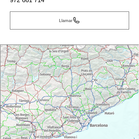
972 661 714
Llamar