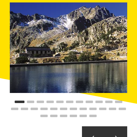
itinerarios. Senderismo, BTT, alpinismo, esquí de
montaña y
trail
son actividades muy practicadas, tanto
de forma privada como a través de empresas
organizadoras. També se desarrollan propuestas de
educación ambiental.
-
Estany de Sant Maurici
-
Camí del Llong i Portarró