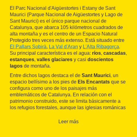
El Parc Nacional d'Aigüestortes i Estany de Sant
Maurici (Parque Nacional de Aigüestortes y Lago de
Sant Maurici) es el único parque nacional de
Catalunya, que abarca 105 kilómetros cuadrados de
alta montaña y es el centro de un Espacio Natural
Protegido tres veces más extenso. Está situado entre
El Pallars Sobirà
,
La Val d'Aran
y
L'Alta Ribagorça
.
Su principal característica es el agua:
ríos
,
cascadas
,
estanques
,
valles glaciares
y casi
doscientos
lagos
de montaña.
Entre dichos lagos destaca el de
Sant Maurici
, un
espacio bellísimo a los pies de
Els Encantats
que se
configura como uno de los paisajes más
emblemáticos de Catalunya. En relación con el
patrimonio construido, este se limita básicamente a
los refugios forestales, aunque las iglesias románicas
del valle de Boí se hallan justo en el límite del
espacio.
Leer más
El lugar es
muy visitado
por amantes de la montaña,
que disponen de numerosísimas opciones de rutas e