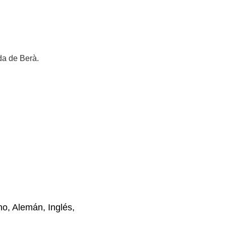
da de Berà.
no, Alemán, Inglés,