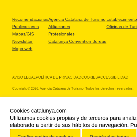
Recomendaciones
Agencia Catalana de Turismo
Establecimientos
Publicaciones
Afiliaciones
Oficinas de Tur
Mapas/GIS
Profesionales
Newsletter
Catalunya Convention Bureau
Mapa web
AVISO LEGAL
POLÍTICA DE PRIVACIDAD
COOKIES
ACCESSIBILIDAD
Copyright © 2026. Agencia Catalana de Turismo. Todos los derechos reservados.
Cookies catalunya.com
Utilizamos cookies propias y de terceros para analiz
NUESTROS PARTNERS
elaborado a partir de sus hábitos de navegación. 