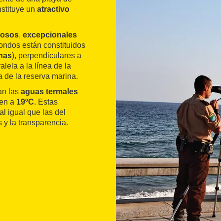
nstituye un
atractivo
gosos
,
excepcionales
ondos están constituidos
nas
), perpendiculares a
alela a la línea de la
a de la reserva marina.
an las
aguas termales
gen a
19ºC
. Estas
l igual que las del
 y la transparencia.