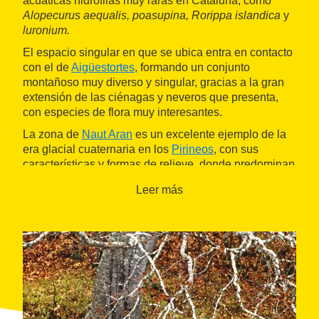
acuáticas hidrófilas muy raras en Cataluña, como
Alopecurus
aequalis, poasupina, Rorippa islandica
y
luronium.
El espacio singular en que se ubica entra en contacto
con el de
Aigüestortes
, formando un conjunto
montañoso muy diverso y singular, gracias a la gran
extensión de las ciénagas y neveros que presenta,
con especies de flora muy interesantes.
La zona de
Naut Aran
es un excelente ejemplo de la
era glacial cuaternaria en los
Pirineos
, con sus
características y formas de relieve, donde predominan
los materiales geológicos ácidos.
Leer más