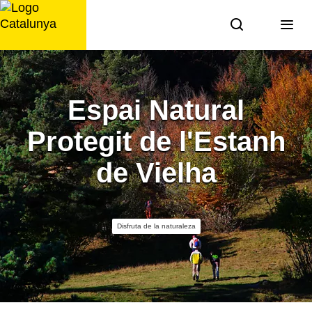
Saltar
al
contenido
Espai Natural
Protegit de l'Estanh
de Vielha
Disfruta de la naturaleza