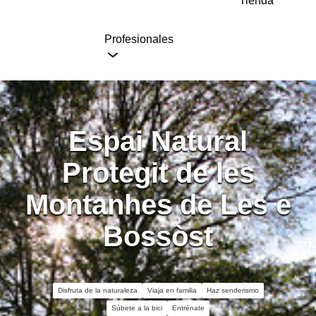
Tienda
Profesionales
Espai Natural
Protegit de les
Montanhes de Les e
Bossòst
Disfruta de la naturaleza
Viaja en familia
Haz senderismo
Súbete a la bici
Entrénate