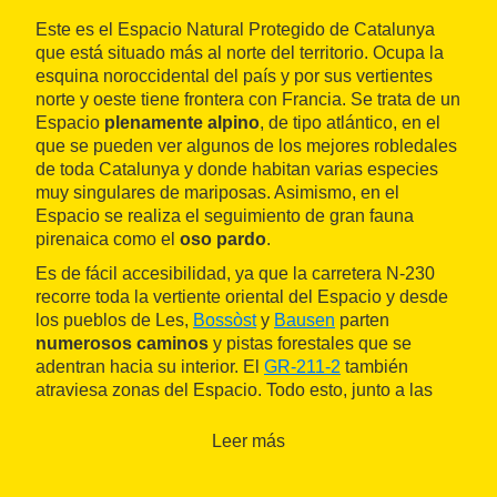
Este es el Espacio Natural Protegido de Catalunya
que está situado más al norte del territorio. Ocupa la
esquina noroccidental del país y por sus vertientes
norte y oeste tiene frontera con Francia. Se trata de un
Espacio
plenamente alpino
, de tipo atlántico, en el
que se pueden ver algunos de los mejores robledales
de toda Catalunya y donde habitan varias especies
muy singulares de mariposas. Asimismo, en el
Espacio se realiza el seguimiento de gran fauna
pirenaica como el
oso pardo
.
Es de fácil accesibilidad, ya que la carretera N-230
recorre toda la vertiente oriental del Espacio y desde
los pueblos de Les,
Bossòst
y
Bausen
parten
numerosos caminos
y pistas forestales que se
adentran hacia su interior. El
GR-211-2
también
atraviesa zonas del Espacio. Todo esto, junto a las
buenas infraestructuras turísticas que hay en las tres
poblaciones, hace que sea muy apreciado por los
Leer más
senderistas y los amantes de la montaña. Una de las
excursiones más populares es la que sale de Bausen