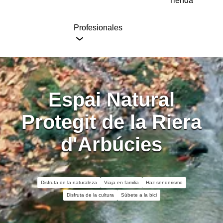
Tienda
Profesionales
Espai Natural
Protegit de la Riera
d'Arbúcies
Disfruta de la naturaleza
Viaja en familia
Haz senderismo
Disfruta de la cultura
Súbete a la bici