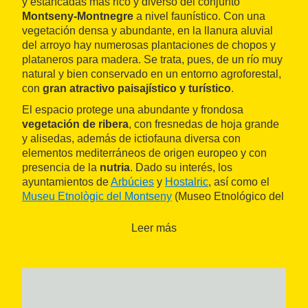
y estancadas más rico y diverso del conjunto
Montseny-Montnegre
a nivel faunístico. Con una
vegetación densa y abundante, en la llanura aluvial
del arroyo hay numerosas plantaciones de chopos y
plataneros para madera. Se trata, pues, de un río muy
natural y bien conservado en un entorno agroforestal,
con
gran atractivo paisajístico y turístico
.
El espacio protege una abundante y frondosa
vegetación de ribera
, con fresnedas de hoja grande
y alisedas, además de ictiofauna diversa con
elementos mediterráneos de origen europeo y con
presencia de la
nutria
. Dado su interés, los
ayuntamientos de
Arbúcies
y
Hostalric
, así como el
Museu Etnològic del Montseny
(Museo Etnológico del
Montseny), llevan a cabo actividades naturales y
paseos por los caminos que flanquean el espacio.
Leer más
Es una zona perfecta para ir en
familia
, con
excelentes instalaciones turísticas que van desde
áreas de pícnic a una variada oferta gastronómica y
de alojamientos. Además del
senderismo
y
BTT
, se
puede practicar la
pesca
y, muy cerca, hay elementos