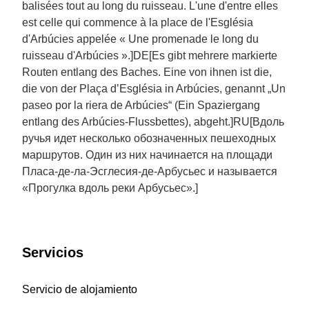
balisées tout au long du ruisseau. L'une d'entre elles
est celle qui commence à la place de l'Església
d'Arbúcies appelée « Une promenade le long du
ruisseau d'Arbúcies ».]DE[Es gibt mehrere markierte
Routen entlang des Baches. Eine von ihnen ist die,
die von der Plaça d’Església in Arbúcies, genannt „Un
paseo por la riera de Arbúcies“ (Ein Spaziergang
entlang des Arbúcies-Flussbettes), abgeht.]RU[Вдоль
ручья идет несколько обозначенных пешеходных
маршрутов. Один из них начинается на площади
Пласа-де-ла-Эсглесия-де-Арбусьес и называется
«Прогулка вдоль реки Арбусьес».]
Servicios
Servicio de alojamiento