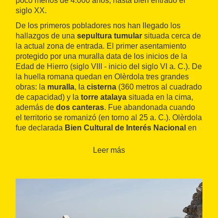
poco menos de 4.000 años, hasta bien entrado el
siglo XX.
De los primeros pobladores nos han llegado los
hallazgos de una
sepultura tumular
situada cerca de
la actual zona de entrada. El primer asentamiento
protegido por una muralla data de los inicios de la
Edad de Hierro (siglo VIII - inicio del siglo VI a. C.). De
la huella romana quedan en Olèrdola tres grandes
obras: la
muralla
, la
cisterna
(360 metros al cuadrado
de capacidad) y la
torre atalaya
situada en la cima,
además de
dos canteras
. Fue abandonada cuando
el territorio se romanizó (en torno al 25 a. C.). Olèrdola
fue declarada
Bien Cultural de Interés Nacional
en
1931.
Leer más
El Jacimient Arqueològic forma parte del Conjunt
Monumental d'Olèrdola y se incluye dentro de la
Ruta
dels Ibers
, del
Museu d'Arqueologia de Catalunya
(MAC), del que es una de las sedes. En el recinto
arqueológico se ubica el Centre d'Interpretació del
Conjunt Històric d'Olèrdola, reformado en 1998 y con
un discurso museográfico adapatado a los nuevos