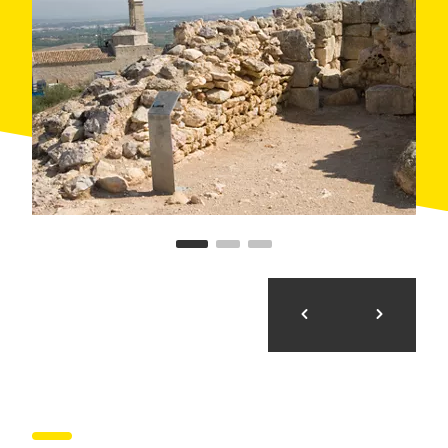
tiempos.
Durante el año ofrecen
visitas guiadas
y
teatralizadas
del conjunto monumental. Además, hay
una ruta circular al castillo programada para los más
excursionistas. La visita al recinto arqueológico tiene
una duración de una hora aproximadamente e
incluye: la muralla y la cisterna romanas, el área de
prensado y la bodega medieval, la casa ibérica, casas
y silos medievales, pedrera romana y medieval, la
iglesia de Sant Miquel, el Castell Medieval y la
atalaya romana.