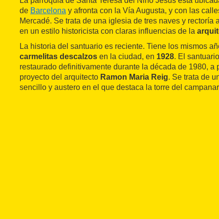
La parroquia de Santa Teresa del Niño Jesús está ubicada 
de
Barcelona
y afronta con la Vía Augusta, y con las cal
Mercadé. Se trata de una iglesia de tres naves y rectoría
en un estilo historicista con claras influencias de la
arqui
La historia del santuario es reciente. Tiene los mismos a
carmelitas descalzos
en la ciudad, en
1928
. El santuar
restaurado definitivamente durante la década de 1980, a p
proyecto del arquitecto
Ramon Maria Reig
. Se trata de u
sencillo y austero en el que destaca la torre del campanar