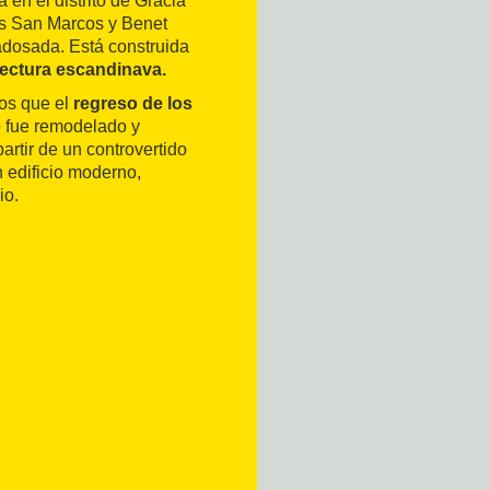
en el distrito de Gracia
les San Marcos y Benet
 adosada. Está construida
tectura escandinava.
ños que el
regreso de los
io fue remodelado y
artir de un controvertido
n edificio moderno,
io.