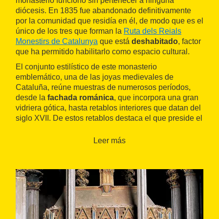
monasterio funcionó sin pertenecer a ninguna
diócesis. En 1835 fue abandonado definitivamente
por la comunidad que residía en él, de modo que es el
único de los tres que forman la
Ruta dels Reials
Monestirs de Catalunya
que está
deshabitado
, factor
que ha permitido habilitarlo como espacio cultural.
El conjunto estilístico de este monasterio
emblemático, una de las joyas medievales de
Cataluña, reúne muestras de numerosos períodos,
desde la
fachada románica
, que incorpora una gran
vidriera gótica, hasta retablos interiores que datan del
siglo XVII. De estos retablos destaca el que preside el
altar mayor, una muestra significativa de estética
barroca obra de Josep Tremulles.
Leer más
La estructura del monasterio es amplia y robusta, con
una
planta en forma de cruz
,
tres naves
y
cinco
capillas
adyacentes.
Uno de los elementos más emblemáticos y visibles es
el
monumental rosetón
que preside el muro exterior
del presbiterio. En el interior del edificio hay