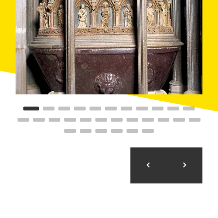
significativos vestigios del pasado de la corona
catalana; dentro, flanqueando el altar mayor,
descansan las suntuosas
tumbas
de Pere II el Gran y
de Jaume II y Blanca d'Anjou.
El monasterio dispone de dos claustros. El mayor,
encargado por Jaume II en 1313, es un valioso
ejemplo de
iconografía medieval
, con los capiteles
que decoran las columnas. El trazado de estas
columnas anticipa el estilo conocido como gótico
flamígero, de gran esbeltez, que posteriormente tuvo
una gran difusión.
El claustro posterior incluye las dependencias
domésticas, que forman una parte importante del
conjunto del monasterio. Distribuidas a lo largo de
este claustro encontramos estancias como la
cocina
,
el
refectorio
, la
bodega
, el
escritorio
o el
palacio
real
, que linda con la
capilla románica de la Trinitat
,
primer centro de culto del monasterio.
Con el cobijo de su valiosa arboleda, el cenobio no se
limita a exhibir su presencia arquitectónica. Sirve