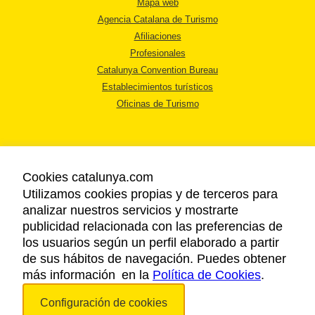
Mapa web
Agencia Catalana de Turismo
Afiliaciones
Profesionales
Catalunya Convention Bureau
Establecimientos turísticos
Oficinas de Turismo
Cookies catalunya.com
Utilizamos cookies propias y de terceros para
AVISO LEGAL
analizar nuestros servicios y mostrarte
POLÍTICA DE PRIVACIDAD
publicidad relacionada con las preferencias de
COOKIES
los usuarios según un perfil elaborado a partir
ACCESSIBILIDAD
de sus hábitos de navegación. Puedes obtener
más información en la
Política de Cookies
.
Copyright © 2026. Agencia Catalana de Turismo. Todos los derechos
Configuración de cookies