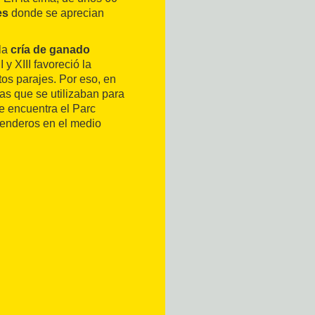
es
donde se aprecian
la
cría de ganado
 y XIII favoreció la
os parajes. Por eso, en
s que se utilizaban para
e encuentra el Parc
senderos en el medio