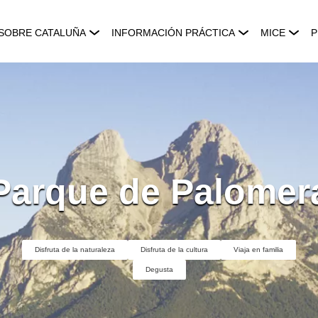
SOBRE CATALUÑA
INFORMACIÓN PRÁCTICA
MICE
P
Parque de Palomer
Disfruta de la naturaleza
Disfruta de la cultura
Viaja en familia
Degusta