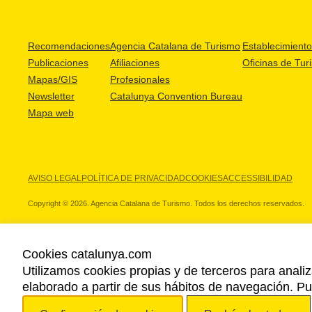
Recomendaciones
Agencia Catalana de Turismo
Establecimientos
Publicaciones
Afiliaciones
Oficinas de Tur
Mapas/GIS
Profesionales
Newsletter
Catalunya Convention Bureau
Mapa web
AVISO LEGAL
POLÍTICA DE PRIVACIDAD
COOKIES
ACCESSIBILIDAD
Copyright © 2026. Agencia Catalana de Turismo. Todos los derechos reservados.
Cookies catalunya.com
Utilizamos cookies propias y de terceros para analiz
NUESTROS PARTNERS
elaborado a partir de sus hábitos de navegación. 