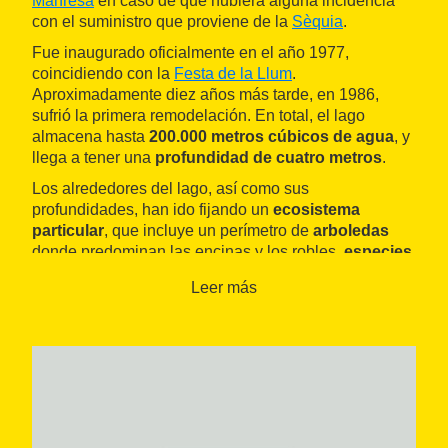
Manresa
en caso de que hubiera alguna incidencia
con el suministro que proviene de la
Sèquia
.
Fue inaugurado oficialmente en el año 1977,
coincidiendo con la
Festa de la Llum
.
Aproximadamente diez años más tarde, en 1986,
sufrió la primera remodelación. En total, el lago
almacena hasta
200.000 metros cúbicos de agua
, y
llega a tener una
profundidad de cuatro metros
.
Los alrededores del lago, así como sus
profundidades, han ido fijando un
ecosistema
particular
, que incluye un perímetro de
arboledas
donde predominan las encinas y los robles,
especies
de aves
como la golondrina o la gaviota y
peces
Leer más
como la carpa o el bagre. La presencia de estas
especies de peces y el volumen de su población que
se calcula es un buen indicador del nivel de
salubridad de las aguas del lago.