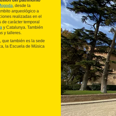
fusión del patrimonio
 Mogoda
, desde la
 ámbito arqueológico a
ciones realizadas en el
s de carácter temporal
a
y Catalunya. También
 y talleres.
, que también es la sede
ca, la Escuela de Música