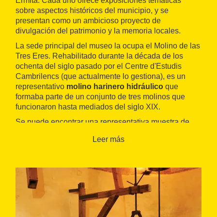
Ermita. Cada uno ofrece exposiciones temáticas
sobre aspectos históricos del municipio, y se
presentan como un ambicioso proyecto de
divulgación del patrimonio y la memoria locales.
La sede principal del museo la ocupa el Molino de las
Tres Eres. Rehabilitado durante la década de los
ochenta del siglo pasado por el Centre d'Estudis
Cambrilencs (que actualmente lo gestiona), es un
representativo
molino harinero hidráulico
que
formaba parte de un conjunto de tres molinos que
funcionaron hasta mediados del siglo XIX.
Se puede encontrar una representativa muestra de
yacimientos arqueológicos
, donde abundan
Leer más
utensilios domésticos, desde la prehistoria hasta el
bajo romanismo, de entre los que destacan los
yacimientos de la villa de la Llosa. También se reúnen
algunos restos encontrados en expediciones
submarinas.
El otro centro de interés es la
exposición
permanente
sobre los molinos, gracias a la cual se