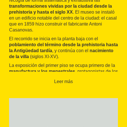
recogía de forma sistemática y exhaustiva las
transformaciones vividas por la ciudad desde la
prehistoria y hasta el siglo XX
. El museo se instaló
en un edificio notable del centro de la ciudad: el casal
que en 1859 hizo construir el fabricante Antoni
Casanovas.
El recorrido se inicia en la planta baja con el
poblamiento del término desde la prehistoria hasta
la Antigüedad tardía
, y continúa con el
nacimiento
de la villa
(siglos XI-XV).
La exposición del primer piso se ocupa primero de la
manufactura y los menestrales
, protagonistas de los
siglos XVI al XVIII, momento histórico en el que se
Leer más
sientan las bases de la futura ciudad, y concluye en
los siglos XIX y XX, de los cuales se destaca la
industria textil.
En este sentido, el museo conserva diferentes
muestras de maquinaria textil
y un importante fondo
de tejido e indumentaria, que abarca desde el final del
siglo XVII hasta finales del siglo XIX. Incluye algunos