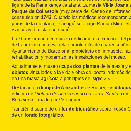
figura de la Renaixença catalana. La masía
Vil·la Joana
s
Parque de Collserola
(muy cerca del Centro de Informaci
construida en
1743
. Cuando los médicos recomendaron a
puros de la montaña, le acogió su amigo Ramon Miralles, 
y aquí vivió hasta que murió.
Fue transformada en museo dedicado a la memoria del p
de haber sido una escuela durante más de cuarenta años
Ayuntamiento de Barcelona, propietario del inmueble, hi
rehabilitación y modernizó las instalaciones del museo.
Actualmente el museo ocupa
dos plantas
de la masía y 
objetos
vinculados a la vida y obra del poeta, además de
en una masía
agrícola
a principios del siglo XX.
Destacan un
dibujo de Alexandre
de Riquer, los
dibujo
edición de
Dietario de un peregrino en Tierra Santa
o un 
Barcelona
firmado por Verdaguer.
También dispone de un
fondo biográfico
sobre mosén Ci
de un
fondo fotográfico
.