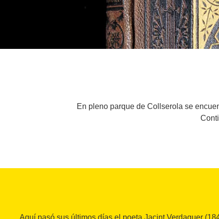
En pleno parque de Collserola se encuent
Conti
Aquí pasó sus últimos días el poeta Jacint Verdaguer (1