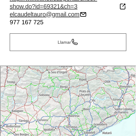
show.do?id=69321&ch=3
elcaudeltauro@gmail.com
977 167 725
Llamar