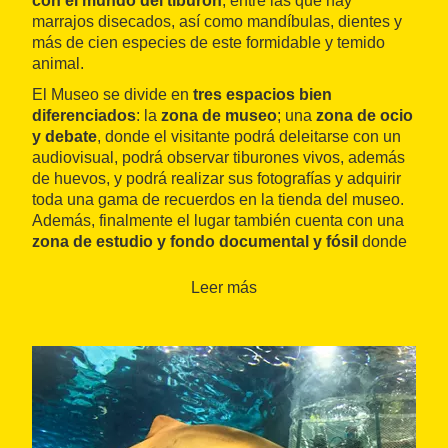
con el mundo del tiburón
, entre las que hay
marrajos disecados, así como mandíbulas, dientes y
más de cien especies de este formidable y temido
animal.
El Museo se divide en
tres espacios bien
diferenciados
: la
zona de museo
; una
zona de ocio
y debate
, donde el visitante podrá deleitarse con un
audiovisual, podrá observar tiburones vivos, además
de huevos, y podrá realizar sus fotografías y adquirir
toda una gama de recuerdos en la tienda del museo.
Además, finalmente el lugar también cuenta con una
zona de estudio y fondo documental y fósil
donde
los investigadores, biólogos y paleontólogos podrán
disponer del fondo fósil y documental, microscopios y
Leer más
aparatos informáticos.
Entre otras piezas, se expone el
tiburón gris
de dos
metros que fue capturado en la
playa del Miracle
de
Tarragona
el verano de 2007.