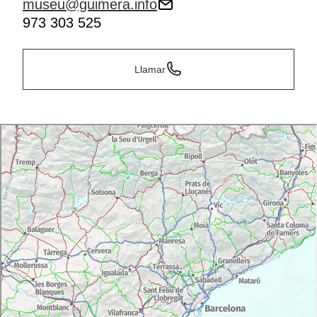
museu@guimera.info
973 303 525
Llamar