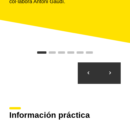
todo el mundo. Se trata de la institución musical
más
antigua de Europa
.
Se puede completar la visita a la abadía entrando en
el
Museu de Montserrat
e incluso es posible
pasar la
noche
en una de las estancias del monasterio.
Visita virtual
Información práctica