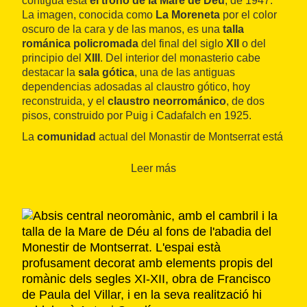
contigua está
el trono de la Mare de Déu
, de 1947.
La imagen, conocida como
La Moreneta
por el color
oscuro de la cara y de las manos, es una
talla
románica policromada
del final del siglo
XII
o del
principio del
XIII
. Del interior del monasterio cabe
destacar la
sala gótica
, una de las antiguas
dependencias adosadas al claustro gótico, hoy
reconstruida, y el
claustro neorrománico
, de dos
pisos, construido por Puig i Cadafalch en 1925.
La
comunidad
actual del Monastir de Montserrat está
formada por unos
ochenta monjes
. Como en todos
los monasterios benedictinos, siguiendo la
regla de
Leer más
Sant Benet
, los monjes de Montserrat dedican su
vida a la oración, la acogida y el trabajo.
Ubicado dentro del espacio que conforma la abadía
de Montserrat, destaca el
edificio de la Escolania
.
De hecho es lo primero que los visitantes ven de la
abadía al llegar desde la carretera. Se trata de un
coro de niños
, de
voces blancas
, que canta
diariamente en la basílica de Montserrat, a menudo
con una gran afluencia de peregrinos y visitantes de