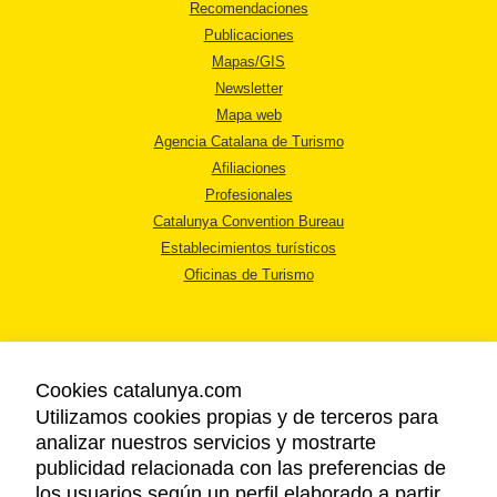
Recomendaciones
Publicaciones
Mapas/GIS
Newsletter
Mapa web
Agencia Catalana de Turismo
Afiliaciones
Profesionales
Catalunya Convention Bureau
Establecimientos turísticos
Oficinas de Turismo
Cookies catalunya.com
Utilizamos cookies propias y de terceros para
AVISO LEGAL
analizar nuestros servicios y mostrarte
POLÍTICA DE PRIVACIDAD
publicidad relacionada con las preferencias de
COOKIES
los usuarios según un perfil elaborado a partir